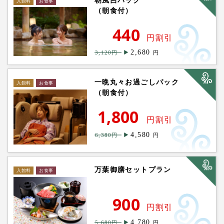
（朝食付）
440
円割引
2,680
3,120円
円
一晩丸々お過ごしパック
（朝食付）
1,800
円割引
4,580
6,380円
円
万葉御膳セットプラン
900
円割引
4,780
5,680円
円