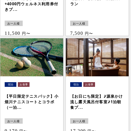
+4000円ウェルネス利用券付
ラン
きプ...
お一人様
お一人様
11,500
7,500
円〜
円〜
【平日限定テニスパック】小
【お日にち限定】♪源泉かけ
畑川テニスコートとコラボ
流し露天風呂付客室♪1泊朝
（一泊...
食プ...
お一人様
お一人様
9,170
17,200