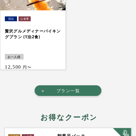
贅沢グルメディナーバイキン
グプラン (1泊2食)
お一人様
12,500
円〜
＞
＞
プラン一覧
お得なクーポン
朝風呂パック