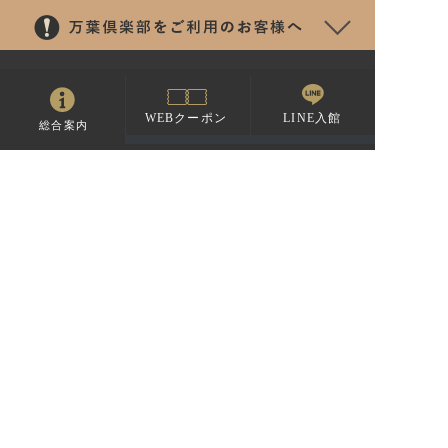
LINE入館
WEBクーポン
総合案内
よくあるご質問
万葉グループ ポータルサイト
採用情報
個人情報保護方針
沼津・湯河原温泉 万葉の湯