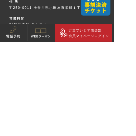
住 所
〒250-0011 神奈川県小田原市栄町１丁目５−１４
営業時間
24時間営業 年中無休
※施設メンテナンス等による臨時休館あり
万葉プレミア倶楽部
会員マイページログイン
お問い合わせ
TEL：
0465-23-1126
FAX：0465-23-1122
駐車場
専用有料駐車場:142台収容
5時間まで無料、以降30分毎に100円加算
「万葉の湯」及び「万葉倶楽部」は万葉倶楽部株式会社の登録商標です。
COPYRIGHTS 2002-THIS YEAR MANYO CLUB CO., LTD. ALL RIGHTS RESERVED.