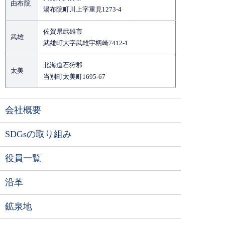
t
由布院
湯布院町川上字重見1273-4
佐賀県武雄市
武雄
武雄町大字武雄宇柄崎7412-1
北海道石狩郡
太美
当別町太美町1695-67
会社概要
SDGsの取り組み
役員一覧
沿革
鉱泉地