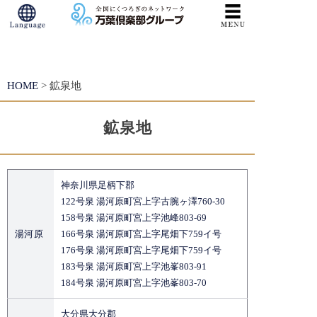
S
k
HOME
>
鉱泉地
i
p
鉱泉地
t
o
c
神奈川県足柄下郡
o
122号泉 湯河原町宮上字古腕ヶ澤760-30
158号泉 湯河原町宮上字池峰803-69
n
湯河原
166号泉 湯河原町宮上字尾畑下759イ号
t
176号泉 湯河原町宮上字尾畑下759イ号
183号泉 湯河原町宮上字池峯803-91
e
184号泉 湯河原町宮上字池峯803-70
n
大分県大分郡