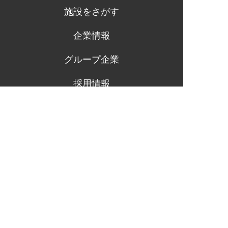
施設をさがす
企業情報
グループ企業
採用情報
プライバシーポリシー
サイトマップ
健康企業宣言
SDGsの取り組み
「万葉の湯」及び「万葉倶楽部」は
万葉倶楽部株式会社の登録商標です。