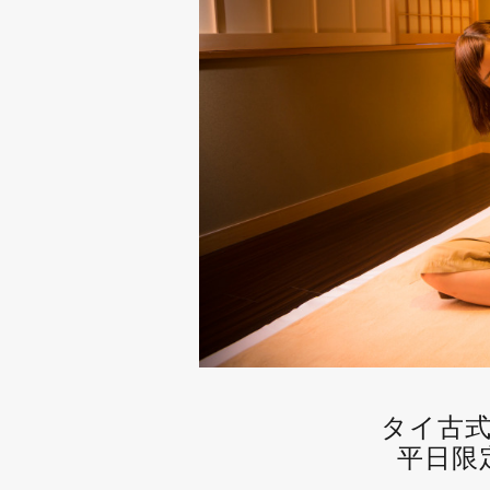
タイ古
平日限