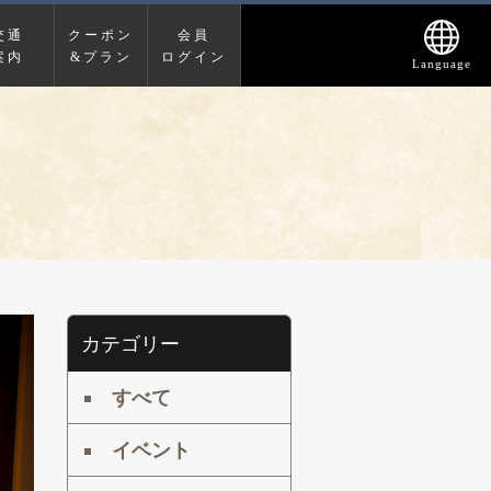
交通
クーポン
会員
案内
&プラン
ログイン
Language
カテゴリー
すべて
イベント