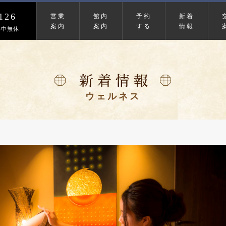
126
営業
館内
予約
新着
案内
案内
する
情報
年中無休
ウェルネス