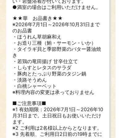
い・岩盤浴着が付いております。
●満室の場合はご利用いただけません。
★★華 お品書き★★
※2026年7月1日～2026年10月31日まで
のお品書
・ほうれん草胡麻和え
・お造り三種（鮪・サーモン・いか）
・タイラギ貝と季節野菜のバター醤油焼
き
・若鶏の竜田揚げ 甘辛仕立て
・しらすとレタスのサラダ
・豚肉とたっぷり野菜のタジン鍋
・淡路そうめん
・白桃シャーベット
※料理内容の変更は承っておりません
■ご注意事項■
※1 有効期限：2026年7月1日～2026年10
月31日まで。土日祝日もお使いいただけ
ます。
※2 ご利用は2名様以上からとなります。
※3 先着順、ご利用日2日前の19時までに