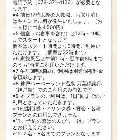
電話予約（078-371-4126）が必要とな
ります。
※4 前日17時以降の人数減、お取り消し
はキャンセル料が発生いたします。（お
一人様につき4,500円）
※5 個室（お食事を含む）は12時～19時
までスタートとなります。
個室はスタート時間より3時間ご利用い
ただけます。（個室は22時まで）
※6 家族風呂は午前11時～翌午前8時まで
のうち1時間ご利用いただけます。
※7 午前3時以降のご利用は別途深夜料金
を頂戴します。
※8 神戸ハーバーランド温泉 万葉倶楽部
（神戸館）でのご利用のみ有効です。
※9 本プランのご利用は、1日1回までのご
利用とさせていただきます。
※10他割引券・ドリンク券・宴会・各種
プランとの併用はできません。
※11 ご予約の際はのんびり『得』プラン
とお伝えください。
※12 ２名～8名までのプランとなります