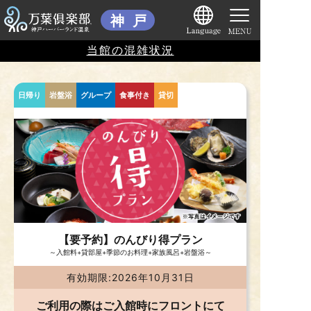
当館の混雑状況
日帰り
岩盤浴
グループ
食事付き
貸切
【要予約】のんびり得プラン
～入館料+貸部屋+季節のお料理+家族風呂+岩盤浴～
有効期限:2026年10月31日
ご利用の際はご入館時にフロントにて