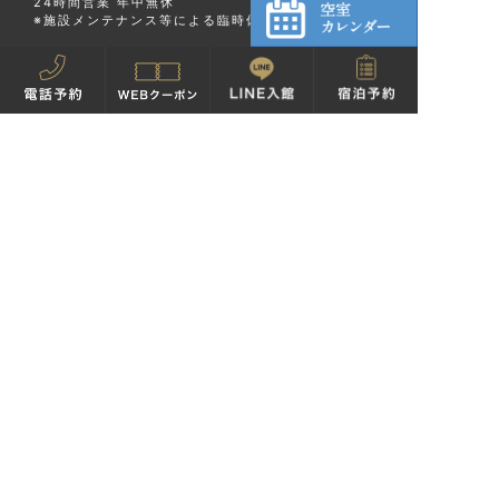
24時間営業 年中無休
※施設メンテナンス等による臨時休館あり
お問い合わせ
TEL：078-371-4126
FAX：078-360-6006
駐車場
●近隣の提携駐車場(ハーバーパーク)がお使いいただ
けます。
●当館ご利用のお客様入庫から24時間以内
一律 770円 (フロントにて駐車券をご提示くださ
い。)
※入庫から24時間(24時間以上 30分250円)
※入浴のみ60分の場合は対象外となります
●高さ2.1ｍまで
「万葉の湯」及び「万葉倶楽部」は万葉倶楽部株式会社の登録商標です。
COPYRIGHTS 2002-THIS YEAR MANYO CLUB CO., LTD. ALL RIGHTS RESERVED.