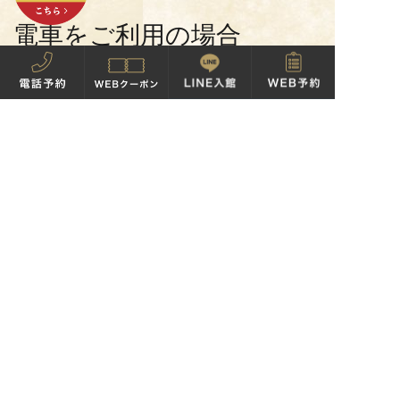
電車をご利用の場合
小田急電鉄「秦野駅」から無料シャトルバスが
運行しています。
秦野駅南口発で、1時間に1本、8:30～21:30まで
毎時30分に発車しています。
お車をご利用の場合
東名高速道路「秦野中井I.C」を下りて、県道
「秦野二宮線」を秦野市街方面へ約1.5km進み
ます。
国道246号線からもアクセス可能で、県道「秦
野二宮線」を東名高速方面へ向かい、河原町交
差点を過ぎた不二家レストラン手前にございま