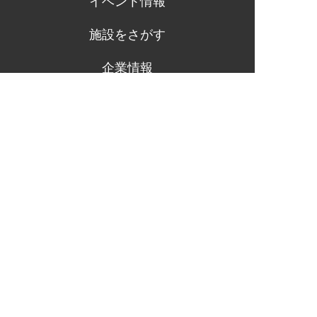
イベント情報
施設をさがす
企業情報
グループ企業
採用情報
プライバシーポリシー
サイトマップ
健康企業宣言
SDGsの取り組み
「万葉の湯」及び「万葉倶楽部」は