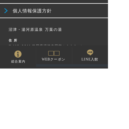
個人情報保護方針
沼津・湯河原温泉 万葉の湯
住 所
〒410-0011 静岡県沼津市岡宮１２０８−１
営業時間
LINE入館
WEBクーポン
総合案内
24時間営業/臨時休館有
※施設メンテナンス等による臨時休館あり
お問い合わせ
TEL：
055-927-4126
FAX：055-926-8000
駐車場
無料駐車場乗用車250台 バス24台収容