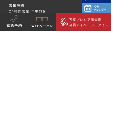
営業時間
空室
カレンダー
24時間営業 年中無休
※施設メンテナンス等による臨時休館あり
万葉プレミア倶楽部
会員マイページログイン
お問い合わせ
TEL：
042-788-4126
FAX：042-796-5556
駐車場
200台収容
日帰り5時間まで、宿泊24時間まで無料。
「万葉の湯」及び「万葉倶楽部」は万葉倶楽部株式会社の登録商標です。
COPYRIGHTS 2002-THIS YEAR MANYO CLUB CO., LTD. ALL RIGHTS RESERVED.