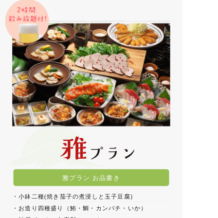
雅プラン お品書き
・小鉢二種(焼き茄子の煮浸しと玉子豆腐)
・お造り四種盛り（鮪・鯛・カンパチ・いか）