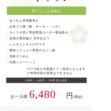
華プラン お品書き
・ほうれん草胡麻和え
・お造り三種（鮪・サーモン・いか）
・タイラギ貝と季節野菜のバター醤油焼き
・若鶏の竜田揚げ 甘辛仕立て
・しらすとレタスのサラダ
・豚肉とたっぷり野菜のタジン鍋
・淡路そうめん
・白桃シャーベット
※3〜4名の大皿盛りでご提供となります
※料理内容の変更はできません
入館料 + お料理 + 2時間 飲み放題
6,480
円
お一人様
(税込)