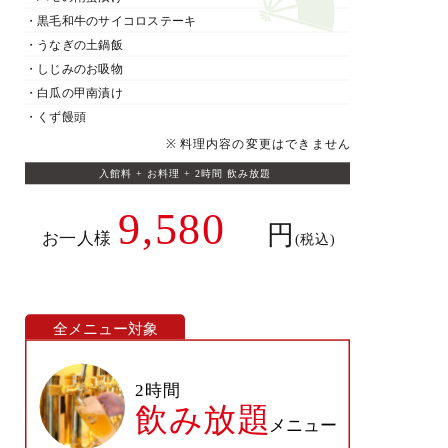
・黒毛和牛のサイコロステーキ
・うなぎの土鍋飯
・しじみのお吸物
・白瓜の甲南漬け
・くず饅頭
※料理内容の変更はできません
入館料 + お料理 + 2時間 飲み放題
9,580
円
お一人様
(税込)
全メニュー対象
2時間
飲み放題
メニュー