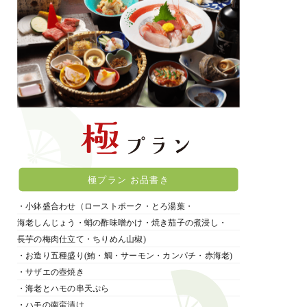
極プラン お品書き
・小鉢盛合わせ（ローストポーク・とろ湯葉・
海老しんじょう・蛸の酢味噌かけ・焼き茄子の煮浸し・
長芋の梅肉仕立て・ちりめん山椒)
・お造り五種盛り(鮪・鯛・サーモン・カンパチ・赤海老)
・サザエの壺焼き
・海老とハモの串天ぷら
・ハモの南蛮漬け