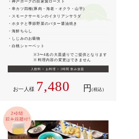
・神戸ポークの自家製ロースト
・串カツ四種(豚肉・海老・オクラ・山芋)
・スモークサーモンのイタリアンサラダ
・ホタテと季節野菜のバター醤油焼き
・海鮮ちらし
・しじみのお吸物
・白桃シャーベット
※3〜4名の大皿盛りでご提供となります
※料理内容の変更はできません
入館料 + お料理 + 2時間 飲み放題
7,480
円
お一人様
(税込)