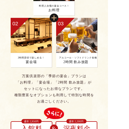
料理人自慢の宴会コース！
お料理
02
03
2時間貸切で楽しめる！
アルコール・ソフトドリンク各種
宴会場
2時間 飲み放題
万葉倶楽部の「季節の宴会」プランは
「お料理」「宴会場」「2時間 飲み放題」が
セットになったお得なプランです。
種類豊富なオプションも利用して特別な時間を
お過ごしください。
通常 2,950円
通常 2,200円
入館料
深夜料金
&