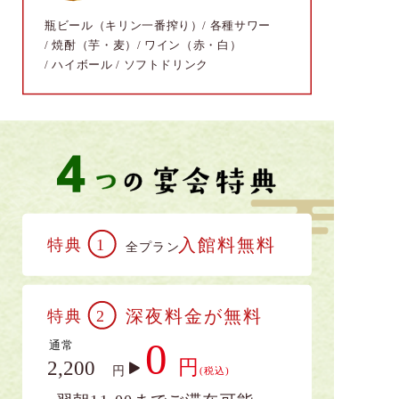
瓶ビール（キリン一番搾り）/ 各種サワー
/ 焼酎（芋・麦）/ ワイン（赤・白）
/ ハイボール / ソフトドリンク
入館料無料
特典
1
全プラン
深夜料金が無料
特典
2
0
通常
円
2,200
円
(税込)