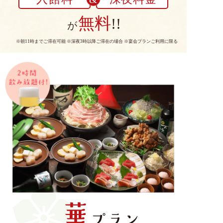
無料
!!
が
※朝11時までご滞在可能 ※深夜3時以降ご滞在の場合 ※宴会プランご利用に限る