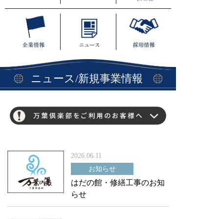
t
ニュース/新規事業情報
2026.06.11
お知らせ
はだの館・修繕工事のお知
らせ